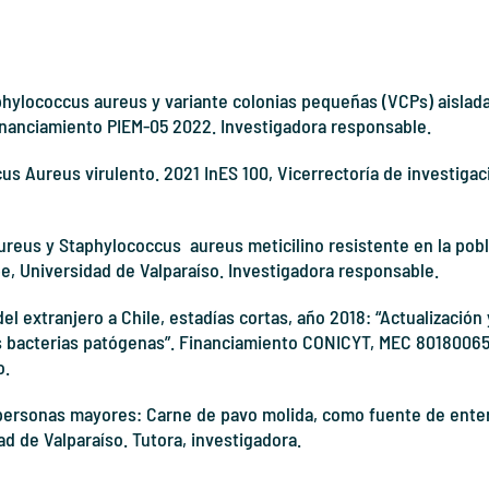
phylococcus aureus
y variante colonias pequeñas (VCPs) aislad
inanciamiento PIEM-05 2022.
Investigadora responsable.
us Aureus virulento.
2021
InES 100, Vicerrectoría de investiga
ureus y Staphylococcus aureus
meticilino resistente en la po
e, Universidad de Valparaíso. Investigadora responsable.
l extranjero a Chile, estadías cortas, año 2018: “Actualización 
s bacterias patógenas”. Financiamiento CONICYT, MEC 80180065
o.
personas mayores: Carne de pavo molida, como fuente de ente
ad de Valparaíso. Tutora, investigadora.