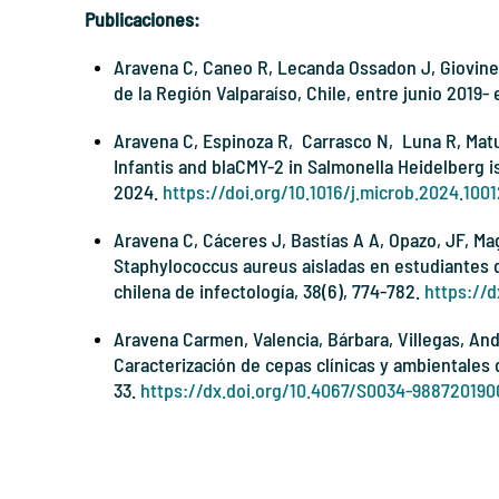
Publicaciones:
Aravena C, Caneo R, Lecanda Ossadon J, Giovine A
de la Región Valparaíso, Chile, entre junio 2019
Aravena C, Espinoza R, Carrasco N, Luna R, Matu
Infantis and blaCMY-2 in Salmonella Heidelberg 
2024.
https://doi.org/10.1016/j.microb.2024.100
Aravena C, Cáceres J, Bastías A A, Opazo, JF, Ma
Staphylococcus aureus aisladas en estudiantes d
chilena de infectología, 38(6), 774-782.
https://
Aravena Carmen, Valencia, Bárbara, Villegas, Andr
Caracterización de cepas clínicas y ambientales 
33.
https://dx.doi.org/10.4067/S0034-98872019