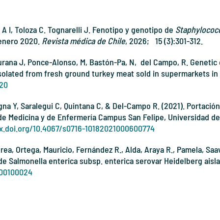
 I, Toloza C. Tognarelli J. Fenotipo y genotipo de
Staphylococ
- enero 2020.
Revista médica de Chile
, 2026; 15 (3):301-312.
rana J, Ponce-Alonso, M, Bastón-Pa, N, del Campo, R. Genetic 
isolated from fresh ground turkey meat sold in supermarkets in
120
gna Y, Saralegui C, Quintana C, & Del-Campo R. (2021). Portación
e Medicina y de Enfermería Campus San Felipe, Universidad de V
dx.doi.org/10.4067/s0716-10182021000600774
ea, Ortega, Mauricio, Fernández R., Alda, Araya R., Pamela, Saa
de Salmonella enterica subsp. enterica serovar Heidelberg aislad
000100024